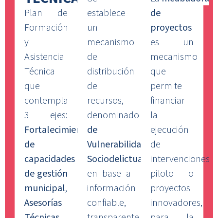
Plan de
establece
de
Formación
un
proyectos
y
mecanismo
es un
Asistencia
de
mecanismo
Técnica
distribución
que
que
de
permite
contempla
recursos,
financiar
3 ejes:
denominado
Índice
la
Fortalecimiento
de
ejecución
de
Vulnerabilidad
de
capacidades
Sociodelictual
que,
intervenciones
de gestión
en base a
piloto o
municipal
,
información
proyectos
Asesorías
confiable,
innovadores,
Técnicas
transparente
para la