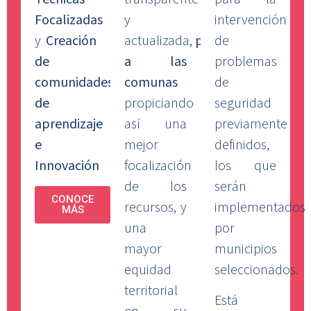
Focalizadas
y
intervención
y
Creación
actualizada,
prioriza
de
de
a las
problemas
comunidades
comunas
de
de
propiciando
seguridad
aprendizaje
así una
previamente
e
mejor
definidos,
Innovación
focalización
los que
de los
serán
CONOCE
recursos, y
implementados
MÁS
una
por
mayor
municipios
equidad
seleccionados.
territorial
Está