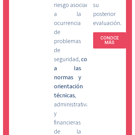
riesgo asociados
su
a la
posterior
ocurrencia
evaluación.
de
CONOCE
problemas
MÁS
de
seguridad,
conforme
a las
normas y
orientación
técnicas
,
administrativas
y
financieras
de la