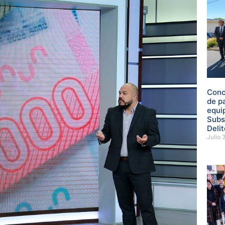
Conc
de p
equi
Subs
Delit
Julio 