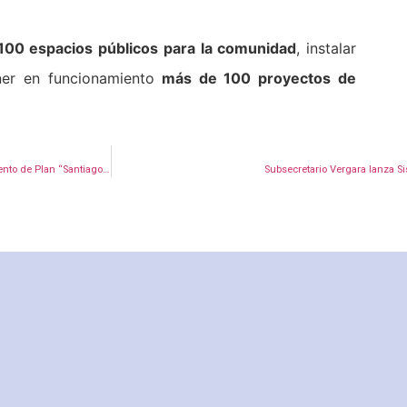
100 espacios públicos para la comunidad
, instalar
er en funcionamiento
más de 100 proyectos de
Subsecretario Vergara refuerza compromiso de apoyo a municipios en lanzamiento de Plan “Santiago Seguro”
Subsecretario Vergara lanza S